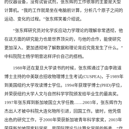
的仪器设备，没有试管试剂，张东辉的工作依靠的主要是大型
计算机。“我的工作就是坐在电脑前计算，分析几个原子之间的
运动、变化的过程。”张东辉笑着介绍说。
“张东辉研究员对化学反应动力学理论的理解非常透彻，他
在这方面的研究能力也是世界顶尖的，与他的合作，能使研究
更加深入、更加透彻地了解数据和理论背后究竟发生了什么。”
中科院院士杨学明曾这样评价自己的搭档。
1988年还在复旦大学读书的时候，张东辉通过了由李政道
博士主持的中美联合招收物理博土生考试(CUSPEA)，于1989年
到美国纽约大学攻读博士学位。1994年获理学博士(PHD)学位，
并荣获纽约大学人文与自然科学学院颁发给毕业生的最高奖。
1997年张东辉到新加坡国立大学任教……2003年，张东辉作为
杰出人才被中科院大连化物所引进，回国工作。彼时，他凭借
出色的研究工作，于2000年荣获新加坡青年科学家奖，2003年
荣获新加坡国家科学奖，是国际理论与计算化学届的新秀。“作