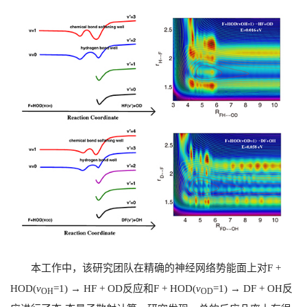
本工作中，该研究团队在精确的神经网络势能面上对
F +
HOD(
v
=1) → HF + OD
反应和
F + HOD(
v
=1) → DF + OH
反
OH
OD