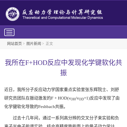
Toggle
navigation
网站首页
>
图片新闻
> 正文
我所在F+HOD反应中发现化学键软化共
振
近日，我所分子反应动力学国家重点实验室张东辉院士、刘舒
研究员团队在振动激发的
F + HOD(
v
/
v
=1)
反应中发现了由
OH
OD
化学键软化导致的
Feshbach
共振。
过去十几年间，通过一系列高分辨的交叉分子束实验和负
离子光电子能谱实验，结合高精度势能面上的量子动力学计