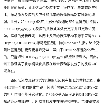
应进行了态
-
态量子散射计算。研究发现，总的反应几率上有很
多明显的振荡，说明这两个反应中有共振存在。与基态反应相
比，振动激发反应的反应性和几率的振荡振幅都有显著的增
强。此外，和
F + H
O
反应共振波函数遍历整个氢键势阱不同，
2
F + HOD(
v
/
v
=1)
反应
的共振波函数要更窄并且更靠近势
OH
OD
垒。详细的分析表明，这两个反应的振荡结构来源于束缚在
OD-
HF(
v
'=3)/OH-DF(
v
'=4)
振动绝热势阱中的
Feshbach
共振，这个势
阱比氢键势阱更深更靠近势垒，是由于
HF/DF
化学键软化产生
的，只能通过
HOD(
v
=1)/HOD(
v
=1)
反应路径到达。因此，
OH
OD
该工作证实了化学键软化共振在包含振动激发分子的反应中广
泛存在。
该团队还发现包含
F
的氢抽取反应具有相似的共振过程，由
于
HF
是一个很强的化学键，其他产物在过渡态区域与
HF(
v
'=2)
的相互作用不能使它软化。
F + H
O
基态反应沿着
OH-HF(
v
'=2)
2
振动绝热曲线进行，所以共振发生在氢键势阱里。当
HF
键被激