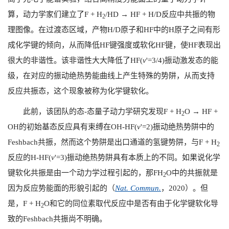
算，动力学家们建立了
F + H
/HD → HF + H/D
反应中共振的物
2
理图像。在过渡态区域，产物
H/D
原子和
HF
中的
H
原子之间有形
成化学键的倾向，从而降低
HF
键强度或软化
HF
键，使
HF
表现出
很大的非谐性。该非谐性大大降低了
HF(
v
'=3/4)
振动激发态的能
级，在对应的振动绝热势能曲线上产生特殊的势阱，从而支持
反应共振态，这个现象被称为化学键软化。
此前，该团队的态
-
态量子动力学研究发现
F + H
O → HF +
2
OH
的初始基态反应具有束缚在
OH-
HF(
v
'=2)
振动绝热势阱中的
Feshbach
共振
，然而这个势阱是出口通道的氢键势阱，与
F + H
2
反应的
H-HF(
v
'=3)
振动绝热势阱具有本质上的不同。如果说化学
键软化共振是由一个动力学过程引起的，那
FH
O
中的共振就是
2
因为反应势能面的形貌引起的（
Nat. Commun.
，2020
）
。但
是，
F + H
O
和它的同位素取代反应中是否有由于化学键软化导
2
致的
Feshbach
共振尚不明确。