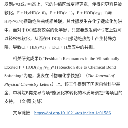
发到
v
'=3
或
v
'
=4
态上，它的伸缩区域变得更宽，使得它更容易被
软化。
F + H
/HD(
v
=0)
，
F + HD(
v
=1)
，
F + HOD(
v
=1)
与
2
OH
HF(
v
'=3/4)
振动绝热曲线相关联，其共振发生在化学键软化势阱
中。而对于
DCl
这类较弱的化学键，只需要激发到
v
'=2
态上就可
以轻松被软化，从而在
H-DCl(
v
'=2)
振动绝热势上产生特殊势
阱，导致
Cl + HD(
v
=1) → DCl + H
反应中的共振。
相关研究成果以
“Feshbach Resonances in the Vibrationally
Excited F + HOD(
v
/
v
=1) Reaction due to Chemical Bond
OH
OD
Softening”为题，
发表在《物理化学快报》（
The Journal of
Physical Chemistry Letters
）上。该工作得到了国家自然科学基
金、中科院
B
类先导专项
“
能源化学转化的本质与调控
”
等项目的
支持。（文
/
图
刘舒）
文章链接：
https://doi.org/10.1021/acs.jpclett.1c01586