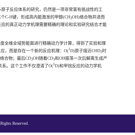
多原子反应体系的研究，仍然是一项非常富有挑战性的工
某个
C-H
键，形成高内能激发的甲醇
(CH
OH)
络合物并进而
3
反应的真正动力学机理需要精确的理论和实验研究结合才能
精度全维全域势能面进行精确动力学计算，得到了实验和理
1
反应，而是存在一个新的反应机理：
O(
D)
原子接近
CHD
时
3
络合物；最后
CD
OH
随着
CD
和
OH
振荡一次后解离生成产
3
3
1
关系。这个工作不仅澄清了
O(
D)
和甲烷反应的动力学机
 Reserved.