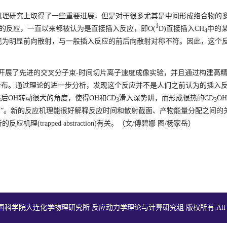
机理研究上取得了一些重要进展，但是对于很多尤其是中间形成络合物的
1
的反应，一直以来都被认为是直接插入反应，即
O(
D)
直接插入
CH
中的
4
现为明显前向散射，与一般插入反应的前后向散射对称不符。因此，这个
开展了
先进的交叉分子束
-
时间切片离子速度成像实验，并且通过构建高
分布。通过理论的进一步分析，发现这个反应并不是人们之前认为的插入
然后
OH
转动很大的角度，使得
OH
和
CD
滑入深势阱，而形成很热的
CD
OH
3
3
)
”。新的反应机理能很好解释反应时间和散射截面、产物能量分配之间的
新的反应机理
(trapped abstraction)
有关。
（文
/
傅碧娜
图
/
杨家岳）
 © 中国科学院大连化学物理研究所 反应动力学理论与计算研究组 版权所有 All Rights