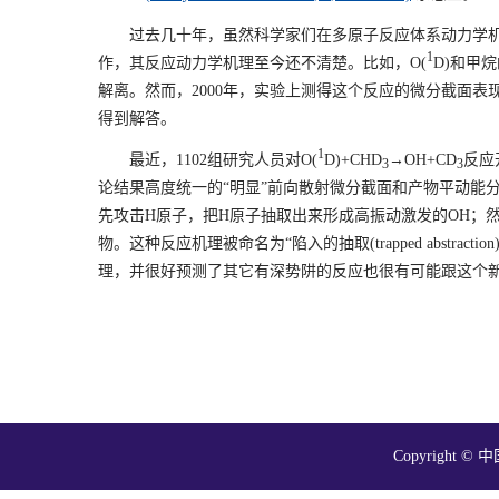
过去几十年，虽然科学家们在多原子反应体系动力学
1
作，其反应动力学机理至今还不清楚。比如，
O(
D)
和甲烷
解离。然而，
2000
年，实验上测得这个反应的微分截面表
得到解答。
1
最近，
1102
组
研究
人员对
O(
D)+CHD
→
OH+CD
反应
3
3
论结果高度统一的“明显”前向散射微分截面和产物平动能
先攻击
H
原子，把
H
原子抽取出来形成高振动激发的
OH
；
物。这种反应机理被命名为“陷入的抽取
(trapped abstraction
理，并很好预测了其它有深势阱的反应也很有可能跟这个
Copyright